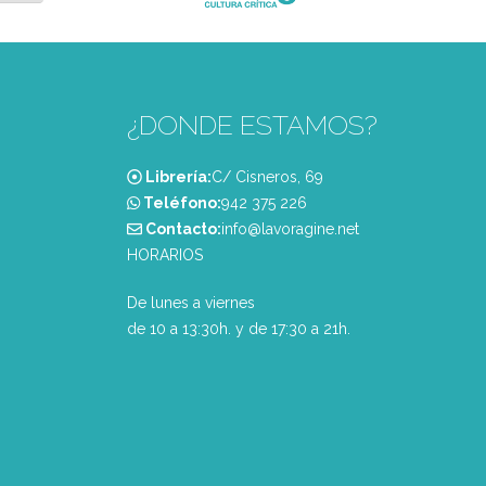
¿DONDE ESTAMOS?
Librería:
C/ Cisneros, 69
Teléfono:
‭942 375 226‬
Contacto:
info@lavoragine.net
HORARIOS
De lunes a viernes
de 10 a 13:30h. y de 17:30 a 21h.