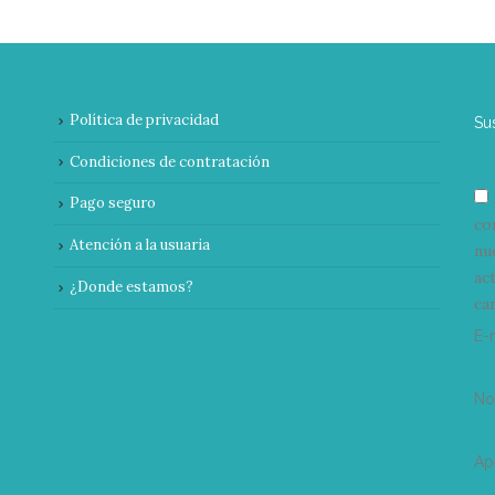
Política de privacidad
Su
Condiciones de contratación
Pago seguro
co
Atención a la usuaria
nu
ac
¿Donde estamos?
can
E-
N
Ap