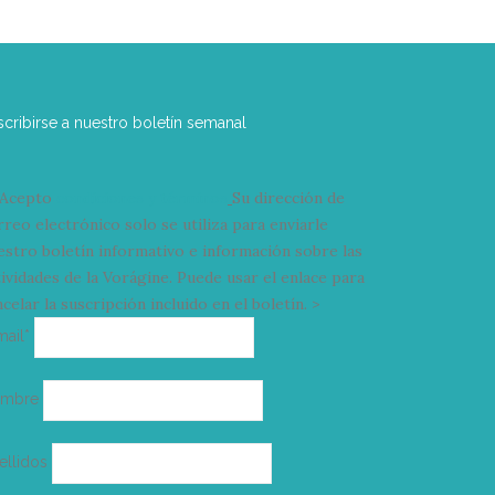
scribirse a nuestro boletín semanal
Acepto
condiciones y términos
Su dirección de
rreo electrónico solo se utiliza para enviarle
estro boletín informativo e información sobre las
tividades de la Vorágine. Puede usar el enlace para
celar la suscripción incluido en el boletín. >
Correo
mail*
electrónico
ombre
ellidos