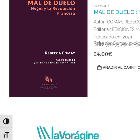
FILOSOFÍA
MAL DE DUELO :
Autor: COMAY, REBEC
Editorial: EDICIONES 
Publicado en: 2021
Rebecca Comay explora
ISBN: 978-956-7062-9
24,00
€
AÑADIR AL CARRIT
Alternar alto contraste
Alternar tamaño de letra