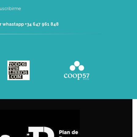
r whastapp +34 ‭647 961 848‬