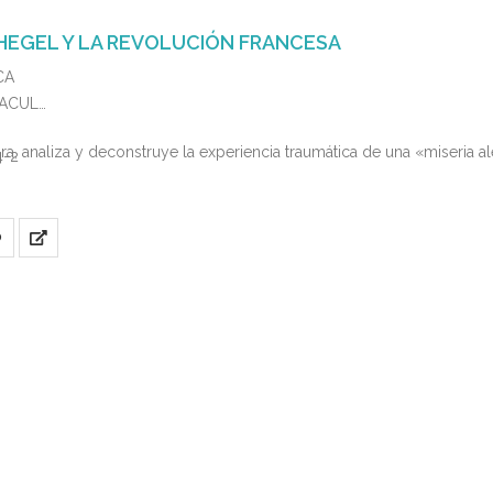
 HEGEL Y LA REVOLUCIÓN FRANCESA
CA
MACUL
, analiza y deconstruye la experiencia traumática de una «miseria a
4-2
O