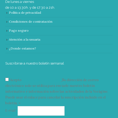
De lunes a viernes
de 10 a 13:30h. y de 17:30 a 21h.
Política de privacidad
Condiciones de contratación
Pago seguro
Atención a la usuaria
¿Donde estamos?
Suscribirse a nuestro boletín semanal
Acepto
condiciones y términos
Su dirección de correo
electrónico solo se utiliza para enviarle nuestro boletín
informativo e información sobre las actividades de la Vorágine.
Puede usar el enlace para cancelar la suscripción incluido en el
boletín. >
Correo
E-mail*
electrónico