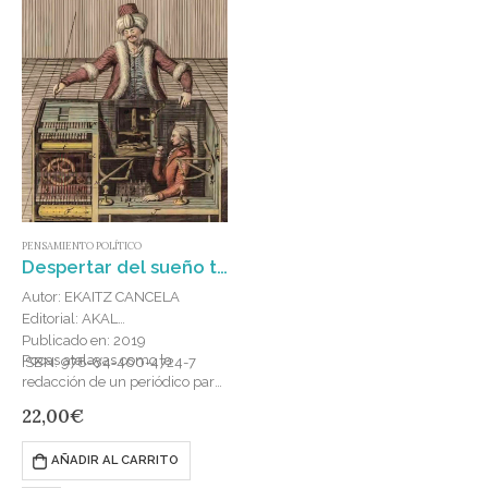
PENSAMIENTO POLÍTICO
Despertar del sueño tecnológico : Crónica sobre la derrota de la democracia frente al capital
Autor: EKAITZ CANCELA
Editorial: AKAL
Publicado en: 2019
Pocas atalayas como la
ISBN: 978-84-460-4724-7
redacción de un periódico para
avistar el rumbo que la
22,00
€
transformación estructural del
sistema capitalista viene
AÑADIR AL CARRITO
adoptando, pues los