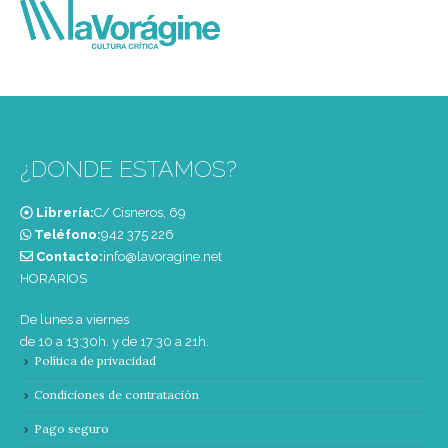
¿DONDE ESTAMOS?
Librería:
C/ Cisneros, 69
Teléfono:
‭942 375 226‬
Contacto:
info@lavoragine.net
HORARIOS
De lunes a viernes
de 10 a 13:30h. y de 17:30 a 21h.
Política de privacidad
Condiciones de contratación
Pago seguro