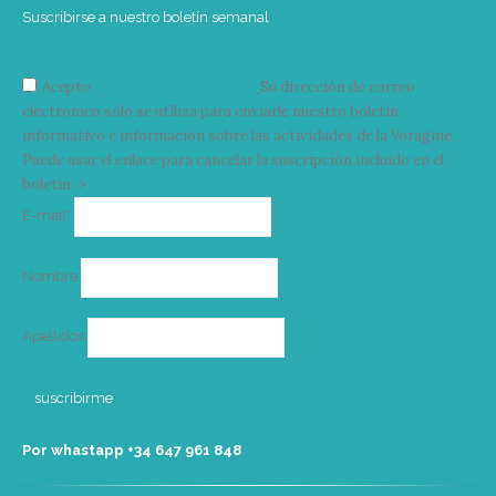
Suscribirse a nuestro boletín semanal
Acepto
condiciones y términos
Su dirección de correo
electrónico solo se utiliza para enviarle nuestro boletín
informativo e información sobre las actividades de la Vorágine.
Puede usar el enlace para cancelar la suscripción incluido en el
boletín. >
Correo
E-mail*
electrónico
Nombre
Apellidos
Por whastapp +34 ‭647 961 848‬