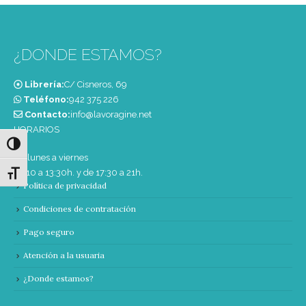
¿DONDE ESTAMOS?
Librería:
C/ Cisneros, 69
Teléfono:
‭942 375 226‬
Contacto:
info@lavoragine.net
HORARIOS
Alternar alto contraste
De lunes a viernes
de 10 a 13:30h. y de 17:30 a 21h.
Alternar tamaño de letra
Política de privacidad
Condiciones de contratación
Pago seguro
Atención a la usuaria
¿Donde estamos?