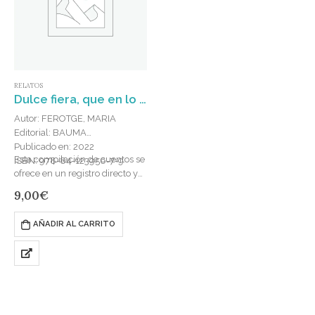
RELATOS
Dulce fiera, que en lo ilícito hallas el placer
Autor: FEROTGE, MARIA
Editorial: BAUMA
Publicado en: 2022
Esta compilación de cuentos se
ISBN: 978-84-123956-7-9
ofrece en un registro directo y
claro, de lectura ágil,
9,00
€
temáticamente metido dentro
del género narrativo del
AÑADIR AL CARRITO
realismo político-social,…