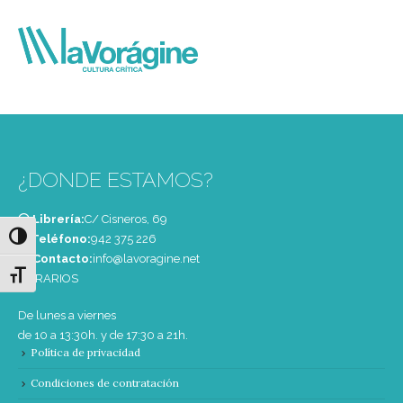
¿DONDE ESTAMOS?
Librería:
C/ Cisneros, 69
Alternar alto contraste
Teléfono:
‭942 375 226‬
Contacto:
info@lavoragine.net
Alternar tamaño de letra
HORARIOS
De lunes a viernes
de 10 a 13:30h. y de 17:30 a 21h.
Política de privacidad
Condiciones de contratación