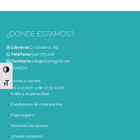
¿DONDE ESTAMOS?
Librería:
C/ Cisneros, 69
Teléfono:
‭942 375 226‬
Contacto:
info@lavoragine.net
HORARIOS
Alternar alto contraste
De lunes a viernes
Alternar tamaño de letra
de 10 a 13:30h. y de 17:30 a 21h.
Política de privacidad
Condiciones de contratación
Pago seguro
Atención a la usuaria
¿Donde estamos?