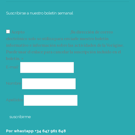
Suscribirse a nuestro boletín semanal
Acepto
condiciones y términos
Su dirección de correo
electrónico solo se utiliza para enviarle nuestro boletín
informativo e información sobre las actividades de la Vorágine.
Puede usar el enlace para cancelar la suscripción incluido en el
boletín. >
Correo
E-mail*
electrónico
Nombre
Apellidos
Por whastapp +34 ‭647 961 848‬