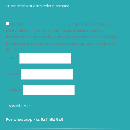
Suscribirse a nuestro boletín semanal
Acepto
condiciones y términos
Su dirección de correo
electrónico solo se utiliza para enviarle nuestro boletín
informativo e información sobre las actividades de la Vorágine.
Puede usar el enlace para cancelar la suscripción incluido en el
boletín. >
Correo
E-mail*
electrónico
Nombre
Apellidos
Por whastapp +34 ‭647 961 848‬