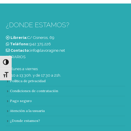
¿DONDE ESTAMOS?
Librería:
C/ Cisneros, 69
Teléfono:
‭942 375 226‬
Contacto:
info@lavoragine.net
HORARIOS
Alternar alto contraste
De lunes a viernes
Alternar tamaño de letra
de 10 a 13:30h. y de 17:30 a 21h.
Política de privacidad
Condiciones de contratación
Pago seguro
Atención a la usuaria
¿Donde estamos?