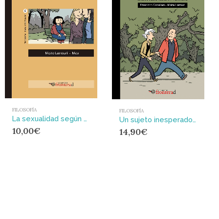
FILOSOFÍA
FILOSOFÍA
La sexualidad según Michael Foucault
Un sujeto inesperado : Diálogo sobre filosofía y feminismo
10,00
€
14,90
€