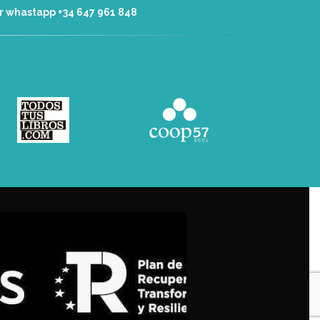
r whastapp +34 ‭647 961 848‬