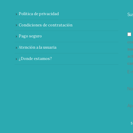
Política de privacidad
Su
Condiciones de contratación
Pago seguro
co
Atención a la usuaria
nu
ac
¿Donde estamos?
can
E-
N
Ap