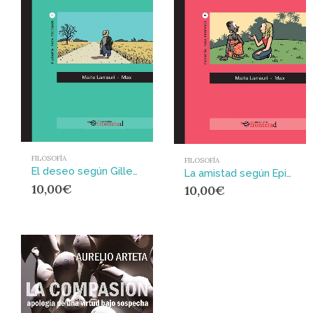
FILOSOFÍA
FILOSOFÍA
El deseo según Gilles Deleuze
La amistad según Epicuro
10,00
€
10,00
€