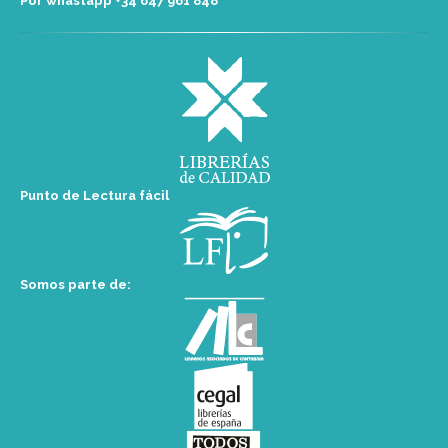
Por whastapp +34 ‭647 961 848‬
Punto de Lectura fácil
Somos parte de: