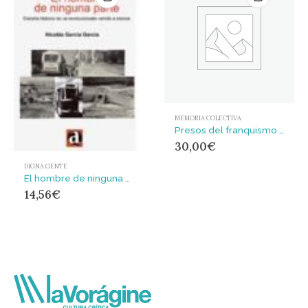
MEMORIA COLECTIVA
Presos del franquismo de la A a la Z : La represión de la dictadura (1963-1977)
30,00
€
DIGNA GENTE
El hombre de ninguna parte : Extraña historia de un revolucionario venido a menos
14,56
€