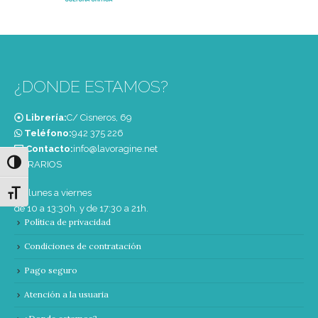
¿DONDE ESTAMOS?
Librería:
C/ Cisneros, 69
Teléfono:
‭942 375 226‬
Contacto:
info@lavoragine.net
Alternar alto contraste
HORARIOS
De lunes a viernes
Alternar tamaño de letra
de 10 a 13:30h. y de 17:30 a 21h.
Política de privacidad
Condiciones de contratación
Pago seguro
Atención a la usuaria