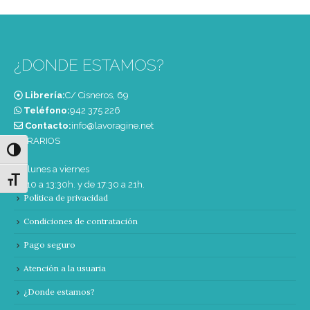
¿DONDE ESTAMOS?
Librería:
C/ Cisneros, 69
Teléfono:
‭942 375 226‬
Contacto:
info@lavoragine.net
HORARIOS
Alternar alto contraste
De lunes a viernes
Alternar tamaño de letra
de 10 a 13:30h. y de 17:30 a 21h.
Política de privacidad
Condiciones de contratación
Pago seguro
Atención a la usuaria
¿Donde estamos?