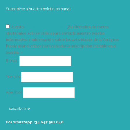
Suscribirse a nuestro boletín semanal
Acepto
condiciones y términos
Su dirección de correo
electrónico solo se utiliza para enviarle nuestro boletín
informativo e información sobre las actividades de la Vorágine.
Puede usar el enlace para cancelar la suscripción incluido en el
boletín. >
Correo
E-mail*
electrónico
Nombre
Apellidos
Por whastapp +34 ‭647 961 848‬