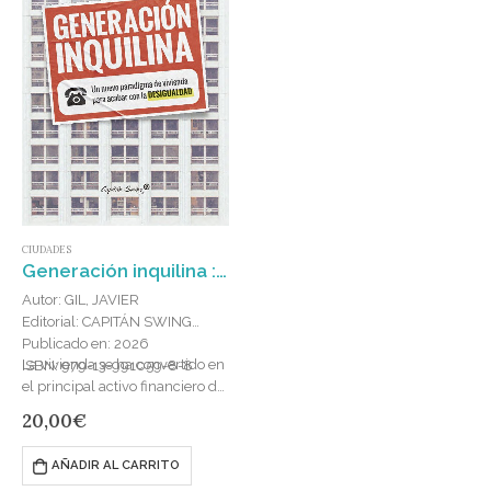
CIUDADES
Generación inquilina : Un nuevo paradigma de vivienda para acabar con la desigualda
Autor: GIL, JAVIER
Editorial: CAPITÁN SWING
Publicado en: 2026
La vivienda se ha convertido en
ISBN: 979-13-991059-8-8
el principal activo financiero del
capitalismo contemporáneo y
20,00
€
en la base de un sistema
rentista que obtiene…
AÑADIR AL CARRITO