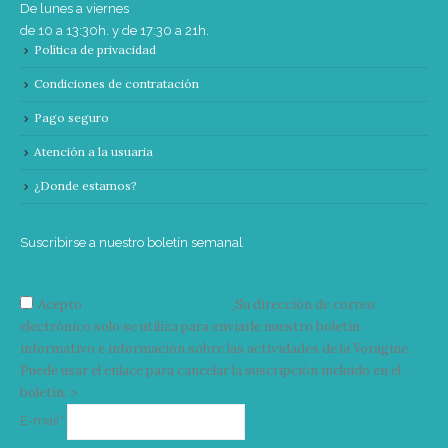
De lunes a viernes
de 10 a 13:30h. y de 17:30 a 21h.
Política de privacidad
Condiciones de contratación
Pago seguro
Atención a la usuaria
¿Donde estamos?
Suscribirse a nuestro boletín semanal
Acepto
condiciones y términos
Su dirección de correo
electrónico solo se utiliza para enviarle nuestro boletín
informativo e información sobre las actividades de la Vorágine.
Puede usar el enlace para cancelar la suscripción incluido en el
boletín. >
Correo
E-mail*
electrónico