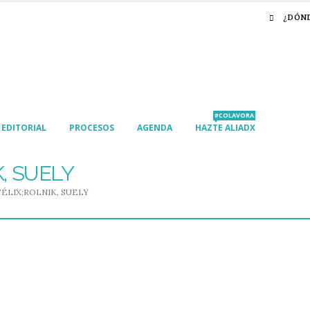
¿DÓN
#COLAVORA
EDITORIAL
PROCESOS
AGENDA
HAZTE ALIADX
K, SUELY
FÉLIX;ROLNIK, SUELY