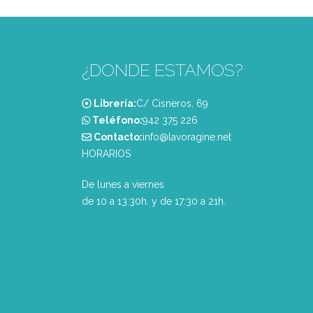
¿DONDE ESTAMOS?
Librería:
C/ Cisneros, 69
Teléfono:
‭942 375 226‬
Contacto:
info@lavoragine.net
HORARIOS
De lunes a viernes
de 10 a 13:30h. y de 17:30 a 21h.