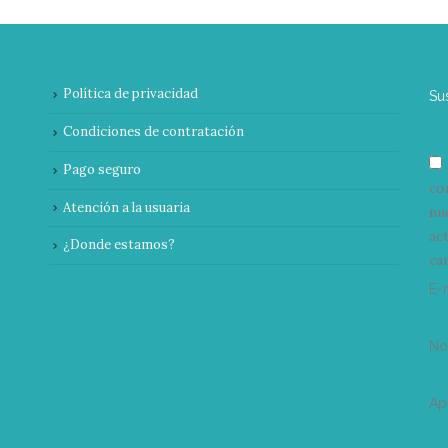
Política de privacidad
Su
Condiciones de contratación
Pago seguro
co
Atención a la usuaria
nu
ac
¿Donde estamos?
can
E-
N
Ap