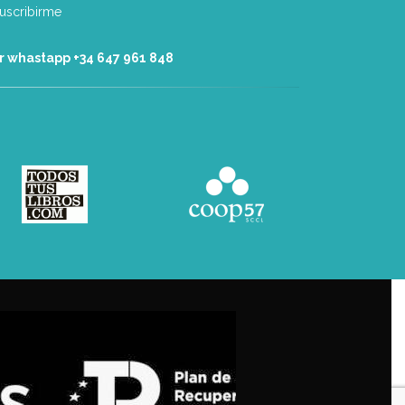
r whastapp +34 ‭647 961 848‬