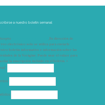
scribirse a nuestro boletín semanal
Acepto
condiciones y términos
Su dirección de
rreo electrónico solo se utiliza para enviarle
estro boletín informativo e información sobre las
tividades de la Vorágine. Puede usar el enlace para
celar la suscripción incluido en el boletín. >
Correo
mail*
electrónico
ombre
ellidos