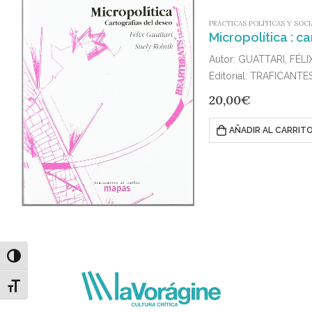
PRÁCTICAS POLÍTICAS Y SOCI
Micropolítica : c
Autor: GUATTARI, FÉLI
Editorial: TRAFICANT
Publicado en: 2014
20,00
€
ISBN: 978-84-96453-0
AÑADIR AL CARRIT
Alternar alto contraste
Alternar tamaño de letra