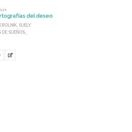
ALES
artografías del deseo
X;ROLNIK, SUELY
ES DE SUEÑOS
5-0
O