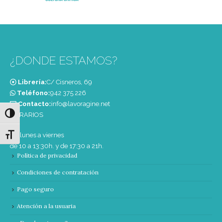
¿DONDE ESTAMOS?
Librería:
C/ Cisneros, 69
Teléfono:
‭942 375 226‬
Contacto:
info@lavoragine.net
Alternar alto contraste
HORARIOS
De lunes a viernes
Alternar tamaño de letra
de 10 a 13:30h. y de 17:30 a 21h.
Política de privacidad
Condiciones de contratación
Pago seguro
Atención a la usuaria