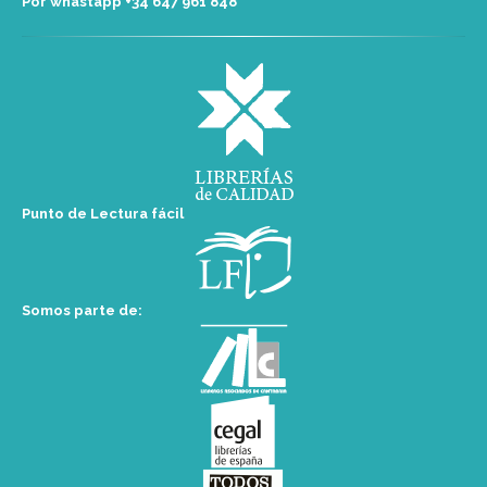
Por whastapp +34 ‭647 961 848‬
Punto de Lectura fácil
Somos parte de: