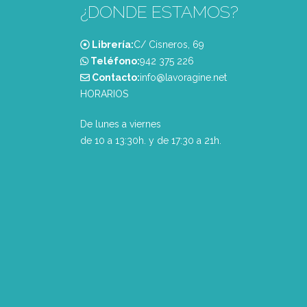
¿DONDE ESTAMOS?
Librería:
C/ Cisneros, 69
Teléfono:
‭942 375 226‬
Contacto:
info@lavoragine.net
HORARIOS
De lunes a viernes
de 10 a 13:30h. y de 17:30 a 21h.