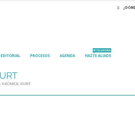
¿DÓN
#COLAVORA
EDITORIAL
PROCESOS
AGENDA
HAZTE ALIADX
KURT
B; KRÖMER, KURT