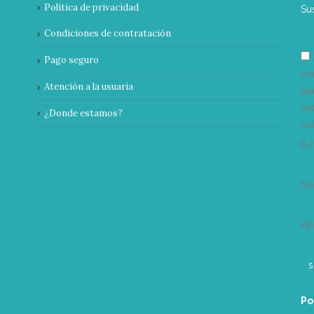
Política de privacidad
Su
Condiciones de contratación
Pago seguro
co
Atención a la usuaria
nu
ac
¿Donde estamos?
can
E-
N
Ap
Po