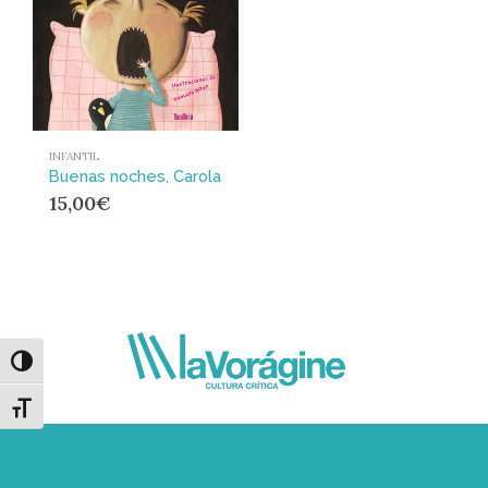
INFANTIL
Buenas noches, Carola
15,00
€
Alternar alto contraste
Alternar tamaño de letra