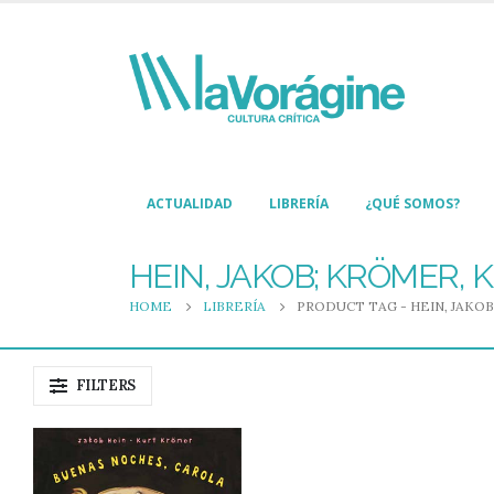
ACTUALIDAD
LIBRERÍA
¿QUÉ SOMOS?
HEIN, JAKOB; KRÖMER, 
HOME
LIBRERÍA
PRODUCT TAG -
HEIN, JAKO
FILTERS