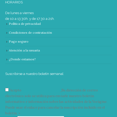
HORARIOS
De lunes a viernes
de 10 a 13:30h. y de 17:30 a 21h.
Política de privacidad
Condiciones de contratación
Pago seguro
Atención a la usuaria
¿Donde estamos?
Suscribirse a nuestro boletín semanal
Acepto
condiciones y términos
Su dirección de correo
electrónico solo se utiliza para enviarle nuestro boletín
informativo e información sobre las actividades de la Vorágine.
Puede usar el enlace para cancelar la suscripción incluido en el
boletín. >