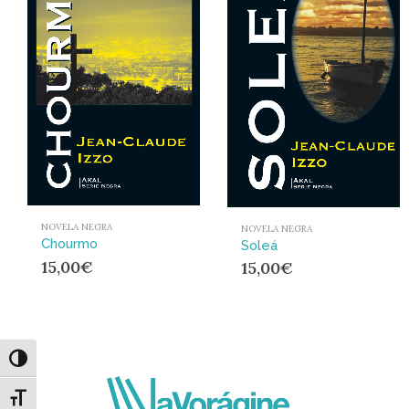
NOVELA NEGRA
NOVELA NEGRA
Chourmo
Soleá
15,00
€
15,00
€
Alternar alto contraste
Alternar tamaño de letra