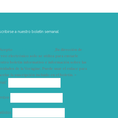
scribirse a nuestro boletín semanal
Acepto
condiciones y términos
Su dirección de
rreo electrónico solo se utiliza para enviarle
estro boletín informativo e información sobre las
tividades de la Vorágine. Puede usar el enlace para
celar la suscripción incluido en el boletín. >
Correo
mail*
electrónico
ombre
ellidos