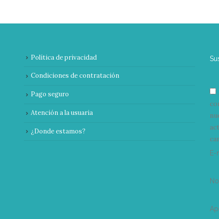
Política de privacidad
Su
Condiciones de contratación
Pago seguro
co
Atención a la usuaria
nu
ac
¿Donde estamos?
can
E-
N
Ap