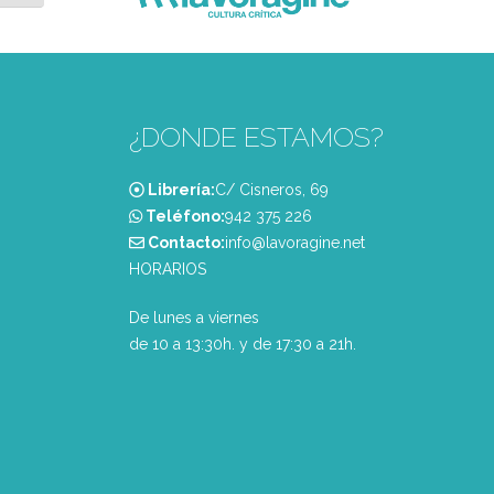
¿DONDE ESTAMOS?
Librería:
C/ Cisneros, 69
Teléfono:
‭942 375 226‬
Contacto:
info@lavoragine.net
HORARIOS
De lunes a viernes
de 10 a 13:30h. y de 17:30 a 21h.