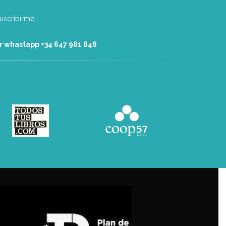
r whastapp +34 ‭647 961 848‬