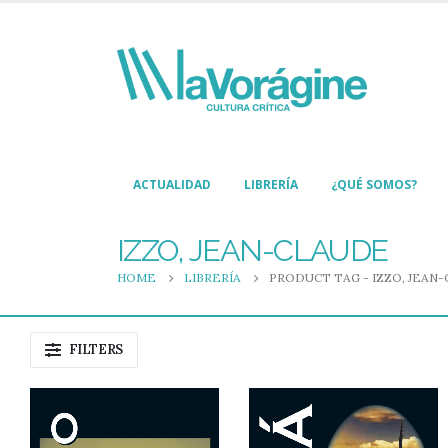
ACTUALIDAD
LIBRERÍA
¿QUÉ SOMOS?
IZZO, JEAN-CLAUDE
HOME
LIBRERÍA
PRODUCT TAG -
IZZO, JEAN
FILTERS