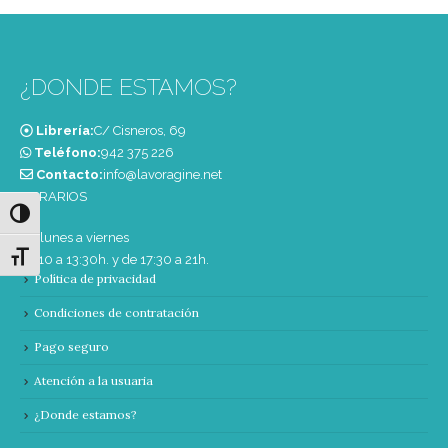
¿DONDE ESTAMOS?
Librería:
C/ Cisneros, 69
Teléfono:
‭942 375 226‬
Contacto:
info@lavoragine.net
HORARIOS
Alternar alto contraste
De lunes a viernes
Alternar tamaño de letra
de 10 a 13:30h. y de 17:30 a 21h.
Política de privacidad
Condiciones de contratación
Pago seguro
Atención a la usuaria
¿Donde estamos?