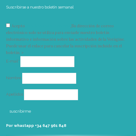
Suscribirse a nuestro boletín semanal
Acepto
condiciones y términos
Su dirección de correo
electrónico solo se utiliza para enviarle nuestro boletín
informativo e información sobre las actividades de la Vorágine.
Puede usar el enlace para cancelar la suscripción incluido en el
boletín. >
Correo
E-mail*
electrónico
Nombre
Apellidos
Por whastapp +34 ‭647 961 848‬