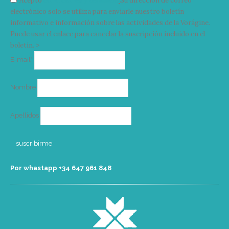
Acepto
condiciones y términos
Su dirección de correo
electrónico solo se utiliza para enviarle nuestro boletín
informativo e información sobre las actividades de la Vorágine.
Puede usar el enlace para cancelar la suscripción incluido en el
boletín. >
Correo
E-mail*
electrónico
Nombre
Apellidos
Por whastapp +34 ‭647 961 848‬