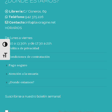
¿DONDE ESTAMOS?
Librería:
C/ Cisneros, 69
Teléfono:
‭942 375 226‬
Contacto:
info@lavoragine.net
HORARIOS
De lunes a viernes
de 10 a 13:30h. y de 17:30 a 21h.
Alternar alto contraste
Política de privacidad
Alternar tamaño de letra
Condiciones de contratación
Pago seguro
Atención a la usuaria
¿Donde estamos?
Suscribirse a nuestro boletín semanal