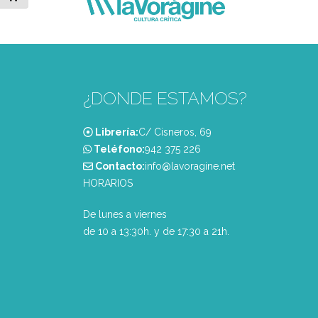
¿DONDE ESTAMOS?
Librería:
C/ Cisneros, 69
Teléfono:
‭942 375 226‬
Contacto:
info@lavoragine.net
HORARIOS
De lunes a viernes
de 10 a 13:30h. y de 17:30 a 21h.