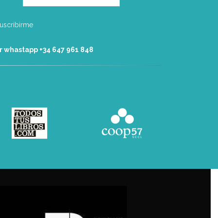
r whastapp +34 ‭647 961 848‬