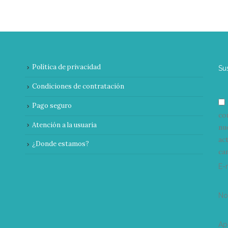
Política de privacidad
Su
Condiciones de contratación
Pago seguro
co
Atención a la usuaria
nu
ac
¿Donde estamos?
can
E-
N
Ap