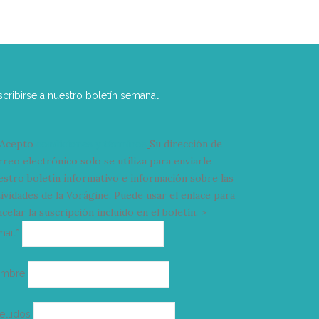
scribirse a nuestro boletín semanal
Acepto
condiciones y términos
Su dirección de
rreo electrónico solo se utiliza para enviarle
estro boletín informativo e información sobre las
tividades de la Vorágine. Puede usar el enlace para
celar la suscripción incluido en el boletín. >
Correo
mail*
electrónico
ombre
ellidos