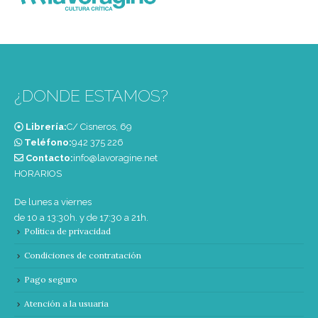
¿DONDE ESTAMOS?
Librería:
C/ Cisneros, 69
Teléfono:
‭942 375 226‬
Contacto:
info@lavoragine.net
HORARIOS
De lunes a viernes
de 10 a 13:30h. y de 17:30 a 21h.
Política de privacidad
Condiciones de contratación
Pago seguro
Atención a la usuaria