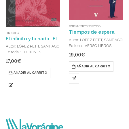
PENSAMIENTO POLÍTICO
Tiempos de espera
FILOSOFÍA
El infinito y la nada : El Querer Vivir como Desafio
Autor: LÓPEZ PETIT, SANTIAGO
Editorial: VERSO LIBROS
Autor: LÓPEZ PETIT, SANTIAGO
Publicado en: 2025
Editorial: EDICIONES
19,00
€
ISBN: 978-84-10344-31-0
BELLATERRA
17,00
€
«Ser habitantes del tiempo y
Publicado en: 2018
AÑADIR AL CARRITO
vivir en esta sociedad nos
ISBN: 978-84-7290-231-2
AÑADIR AL CARRITO
convierte en seres resignados.
Nos sometemos a un presente
humillante, depositamos una…