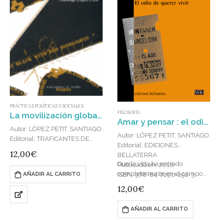
PRÁCTICAS POLÍTICAS Y SOCIALES
FILOSOFÍA
La movilización global : breve tratado para atacar la realidad
Amar y pensar : el odio de querer vivir
Autor: LÓPEZ PETIT, SANTIAGO
Autor: LÓPEZ PETIT, SANTIAGO
Editorial: TRAFICANTES DE
Editorial: EDICIONES
SUEÑOS
12,00
€
BELLATERRA
Publicado en: 2014
Que la vida ha entrado
Publicado en: 2018
ISBN: 978-84-96453-39-5
completamente en el campo
ISBN: 978-84-7290-292-3
AÑADIR AL CARRITO
del poder significa, ni más ni
12,00
€
menos, que la vida se ha
convertido…
AÑADIR AL CARRITO