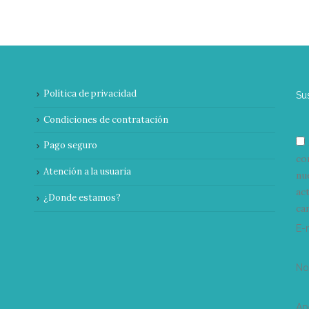
Política de privacidad
Su
Condiciones de contratación
Pago seguro
co
Atención a la usuaria
nu
ac
¿Donde estamos?
can
E-
N
Ap