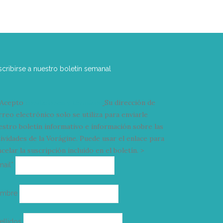
scribirse a nuestro boletín semanal
Acepto
condiciones y términos
Su dirección de
rreo electrónico solo se utiliza para enviarle
estro boletín informativo e información sobre las
tividades de la Vorágine. Puede usar el enlace para
celar la suscripción incluido en el boletín. >
Correo
mail*
electrónico
ombre
ellidos