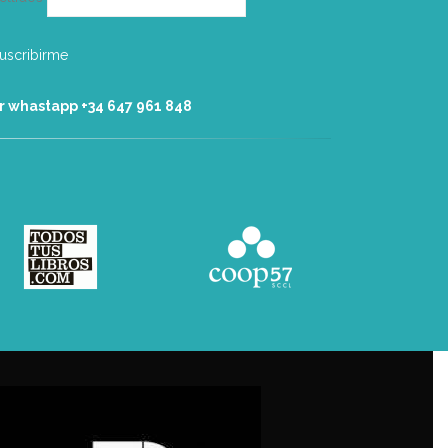
r whastapp +34 ‭647 961 848‬