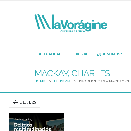
ACTUALIDAD
LIBRERÍA
¿QUÉ SOMOS?
MACKAY, CHARLES
HOME
LIBRERÍA
PRODUCT TAG -
MACKAY, CH
FILTERS