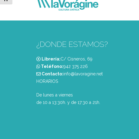
¿DONDE ESTAMOS?
Librería:
C/ Cisneros, 69
Teléfono:
‭942 375 226‬
Contacto:
info@lavoragine.net
HORARIOS
De lunes a viernes
de 10 a 13:30h. y de 17:30 a 21h.