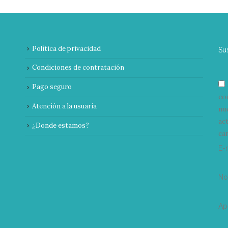
Política de privacidad
Su
Condiciones de contratación
Pago seguro
co
Atención a la usuaria
nu
ac
¿Donde estamos?
can
E-
N
Ap