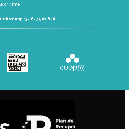
r whastapp +34 ‭647 961 848‬