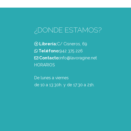
¿DONDE ESTAMOS?
Librería:
C/ Cisneros, 69
Teléfono:
‭942 375 226‬
Contacto:
info@lavoragine.net
HORARIOS
De lunes a viernes
de 10 a 13:30h. y de 17:30 a 21h.