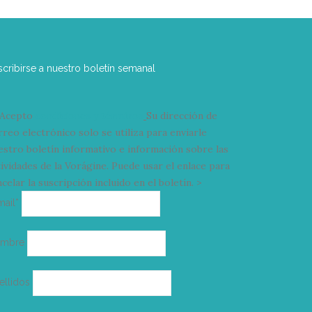
scribirse a nuestro boletín semanal
Acepto
condiciones y términos
Su dirección de
rreo electrónico solo se utiliza para enviarle
estro boletín informativo e información sobre las
tividades de la Vorágine. Puede usar el enlace para
celar la suscripción incluido en el boletín. >
Correo
mail*
electrónico
ombre
ellidos