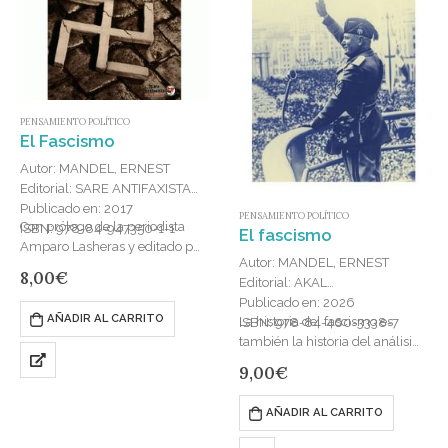
PENSAMIENTO POLÍTICO
El Fascismo
Autor: MANDEL, ERNEST
Editorial: SARE ANTIFAXISTA
Publicado en: 2017
PENSAMIENTO POLÍTICO
Con prólogo de la periodista
ISBN: 978-84-947350-1-1
El fascismo
Amparo Lasheras y editado por
Autor: MANDEL, ERNEST
el colectivo Sare Antifaxista sale
8,00
€
Editorial: AKAL
a la calle este ensayo sobre le
Publicado en: 2026
fascismo…
AÑADIR AL CARRITO
La historia del fascismo es
ISBN: 978-84-460-3338-7
también la historia del análisis
teórico del mismo. La aparición
9,00
€
simultánea de un fenómeno
social nuevo de las tentativas…
AÑADIR AL CARRITO