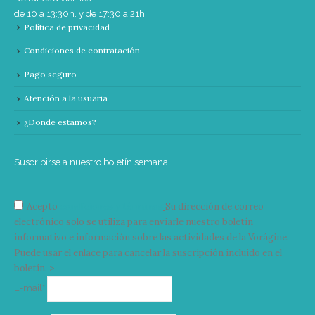
de 10 a 13:30h. y de 17:30 a 21h.
Política de privacidad
Condiciones de contratación
Pago seguro
Atención a la usuaria
¿Donde estamos?
Suscribirse a nuestro boletín semanal
Acepto
condiciones y términos
Su dirección de correo
electrónico solo se utiliza para enviarle nuestro boletín
informativo e información sobre las actividades de la Vorágine.
Puede usar el enlace para cancelar la suscripción incluido en el
boletín. >
Correo
E-mail*
electrónico