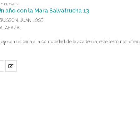
 Y EL CARIBE
: Un año con la Mara Salvatrucha 13
UBUISSON, JUAN JOSÉ
 CALABAZA
co con urticaria a la comodidad de la academia, este texto nos ofrece 
4-4
O