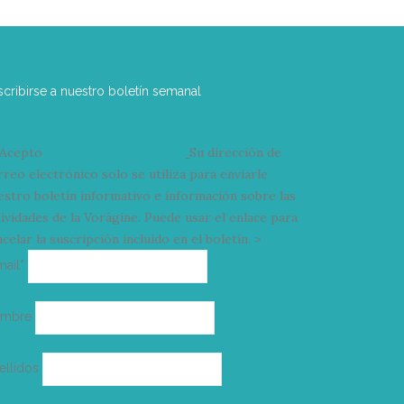
scribirse a nuestro boletín semanal
Acepto
condiciones y términos
Su dirección de
rreo electrónico solo se utiliza para enviarle
estro boletín informativo e información sobre las
tividades de la Vorágine. Puede usar el enlace para
celar la suscripción incluido en el boletín. >
Correo
mail*
electrónico
ombre
ellidos