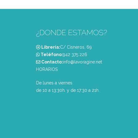
¿DONDE ESTAMOS?
Librería:
C/ Cisneros, 69
Teléfono:
‭942 375 226‬
Contacto:
info@lavoragine.net
HORARIOS
De lunes a viernes
de 10 a 13:30h. y de 17:30 a 21h.