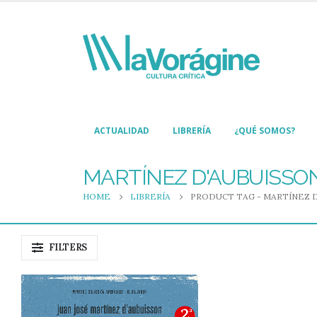
ACTUALIDAD
LIBRERÍA
¿QUÉ SOMOS?
MARTÍNEZ D'AUBUISSON
HOME
LIBRERÍA
PRODUCT TAG -
MARTÍNEZ D
FILTERS