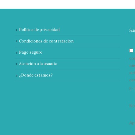
Política de privacidad
Su
Condiciones de contratación
Pago seguro
co
Atención a la usuaria
nu
ac
¿Donde estamos?
can
E-
N
Ap