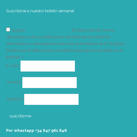
Suscribirse a nuestro boletín semanal
Acepto
condiciones y términos
Su dirección de correo
electrónico solo se utiliza para enviarle nuestro boletín
informativo e información sobre las actividades de la Vorágine.
Puede usar el enlace para cancelar la suscripción incluido en el
boletín. >
Correo
E-mail*
electrónico
Nombre
Apellidos
Por whastapp +34 ‭647 961 848‬