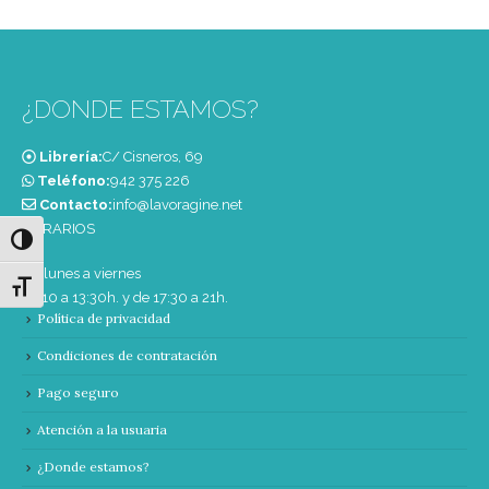
¿DONDE ESTAMOS?
Librería:
C/ Cisneros, 69
Teléfono:
‭942 375 226‬
Contacto:
info@lavoragine.net
HORARIOS
Alternar alto contraste
De lunes a viernes
Alternar tamaño de letra
de 10 a 13:30h. y de 17:30 a 21h.
Política de privacidad
Condiciones de contratación
Pago seguro
Atención a la usuaria
¿Donde estamos?