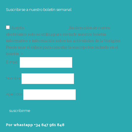
Suscribirse a nuestro boletín semanal
Acepto
condiciones y términos
Su dirección de correo
electrónico solo se utiliza para enviarle nuestro boletín
informativo e información sobre las actividades de la Vorágine.
Puede usar el enlace para cancelar la suscripción incluido en el
boletín. >
Correo
E-mail*
electrónico
Nombre
Apellidos
Por whastapp +34 ‭647 961 848‬