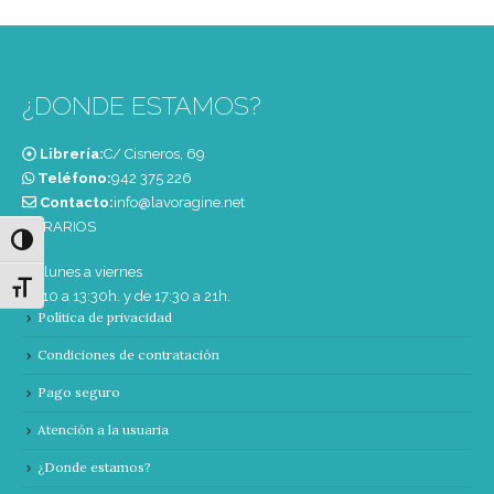
¿DONDE ESTAMOS?
Librería:
C/ Cisneros, 69
Teléfono:
‭942 375 226‬
Contacto:
info@lavoragine.net
HORARIOS
Alternar alto contraste
De lunes a viernes
Alternar tamaño de letra
de 10 a 13:30h. y de 17:30 a 21h.
Política de privacidad
Condiciones de contratación
Pago seguro
Atención a la usuaria
¿Donde estamos?