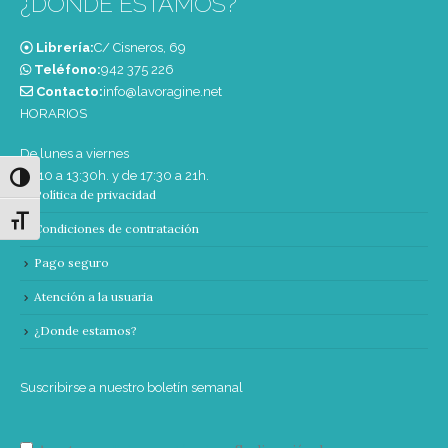
¿DONDE ESTAMOS?
Librería:
C/ Cisneros, 69
Teléfono:
‭942 375 226‬
Contacto:
info@lavoragine.net
HORARIOS
De lunes a viernes
de 10 a 13:30h. y de 17:30 a 21h.
Alternar alto contraste
Política de privacidad
Alternar tamaño de letra
Condiciones de contratación
Pago seguro
Atención a la usuaria
¿Donde estamos?
Suscribirse a nuestro boletín semanal