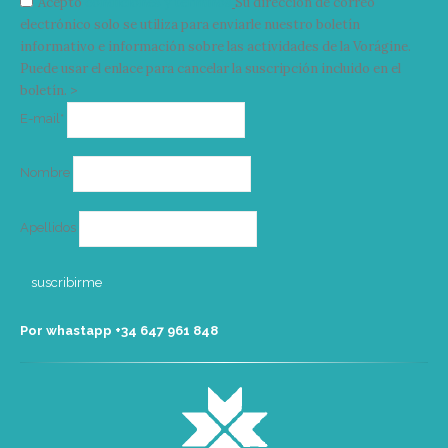
Acepto
condiciones y términos
Su dirección de correo
electrónico solo se utiliza para enviarle nuestro boletín
informativo e información sobre las actividades de la Vorágine.
Puede usar el enlace para cancelar la suscripción incluido en el
boletín. >
Correo
E-mail*
electrónico
Nombre
Apellidos
Por whastapp +34 ‭647 961 848‬