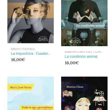
ENSAYO CULTURAL
NARRATIVA ABYA YALA / LATIONAMÉRICA Y EL CARIBE
La impostora : Cuaderno de traducción de una escritora
La condición animal
16,00
€
16,00
€