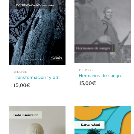
RELATOS
RELATOS
Hermanos de sangre
Transformación : y otros cuentos
15,00
€
15,00
€