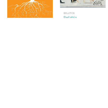
RELATOS
Retablo
18,00
€
ENSAYO CULTURAL
Un árbol de compañía
17,00
€