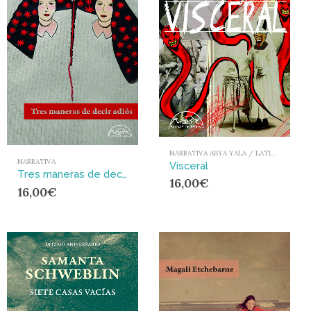
NARRATIVA ABYA YALA / LATIONAMÉRICA Y EL CARIBE
NARRATIVA
Visceral
Tres maneras de decir adiós
16,00
€
16,00
€