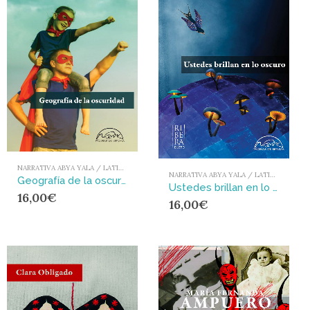
NARRATIVA ABYA YALA / LATIONAMÉRICA Y EL CARIBE
NARRATIVA ABYA YALA / LATIONAMÉRICA Y EL CARIBE
Geografía de la oscuridad
Ustedes brillan en lo oscuro
16,00
€
16,00
€