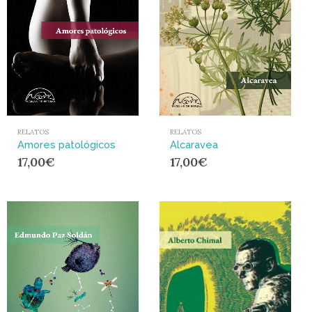
RELATOS
RELATOS
Amores patológicos
Alcaravea
17,00
€
17,00
€