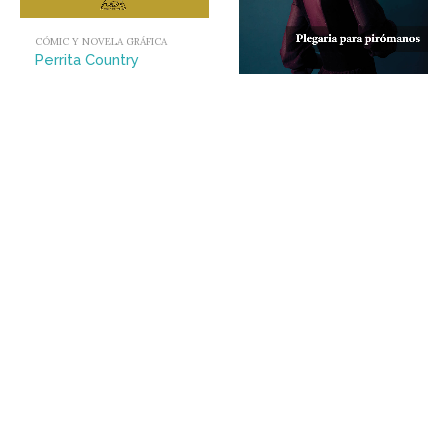
CÓMIC Y NOVELA GRÁFICA
Perrita Country
18,00
€
RELATOS
Plegaria para pirómanos
18,00
€