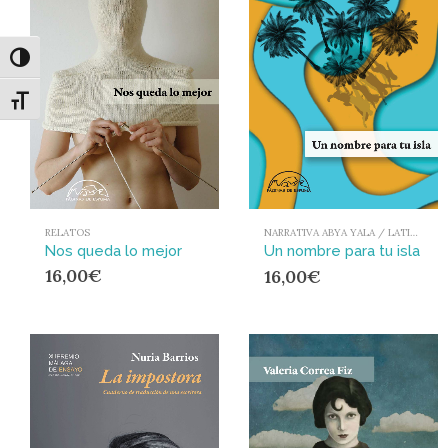
Alternar alto contraste
Alternar tamaño de letra
RELATOS
NARRATIVA ABYA YALA / LATIONAMÉRICA Y EL CARIBE
Nos queda lo mejor
Un nombre para tu isla
16,00
€
16,00
€