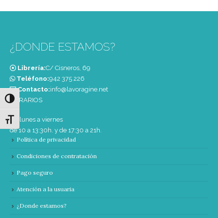
¿DONDE ESTAMOS?
Librería:
C/ Cisneros, 69
Teléfono:
‭942 375 226‬
Contacto:
info@lavoragine.net
Alternar alto contraste
HORARIOS
De lunes a viernes
Alternar tamaño de letra
de 10 a 13:30h. y de 17:30 a 21h.
Política de privacidad
Condiciones de contratación
Pago seguro
Atención a la usuaria
¿Donde estamos?