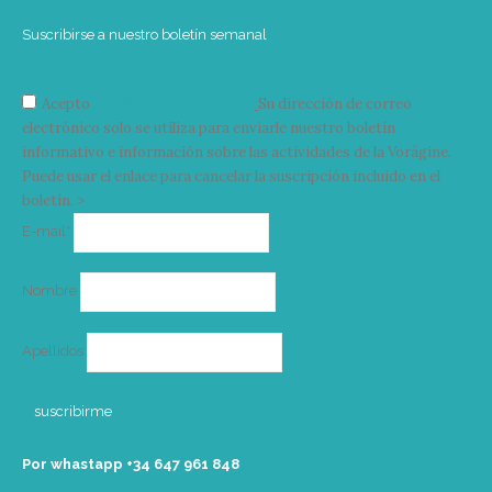
Suscribirse a nuestro boletín semanal
Acepto
condiciones y términos
Su dirección de correo
electrónico solo se utiliza para enviarle nuestro boletín
informativo e información sobre las actividades de la Vorágine.
Puede usar el enlace para cancelar la suscripción incluido en el
boletín. >
Correo
E-mail*
electrónico
Nombre
Apellidos
Por whastapp +34 ‭647 961 848‬