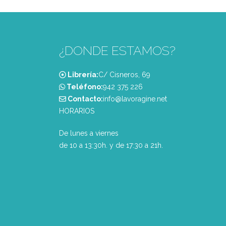
¿DONDE ESTAMOS?
Librería:
C/ Cisneros, 69
Teléfono:
‭942 375 226‬
Contacto:
info@lavoragine.net
HORARIOS
De lunes a viernes
de 10 a 13:30h. y de 17:30 a 21h.