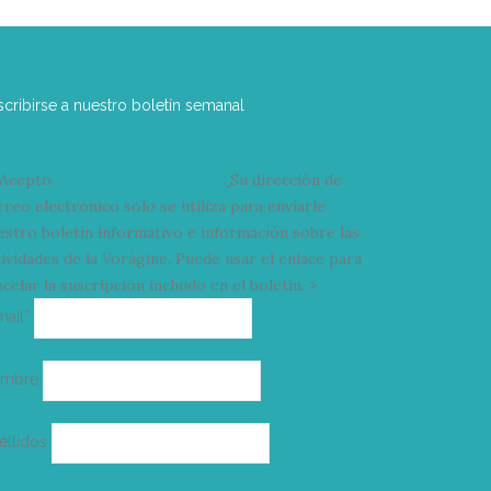
scribirse a nuestro boletín semanal
Acepto
condiciones y términos
Su dirección de
rreo electrónico solo se utiliza para enviarle
estro boletín informativo e información sobre las
tividades de la Vorágine. Puede usar el enlace para
celar la suscripción incluido en el boletín. >
Correo
mail*
electrónico
ombre
ellidos