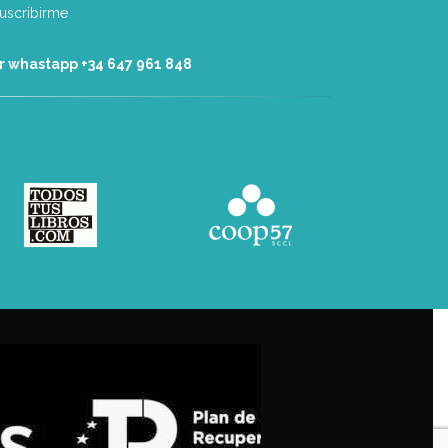
r whastapp +34 ‭647 961 848‬