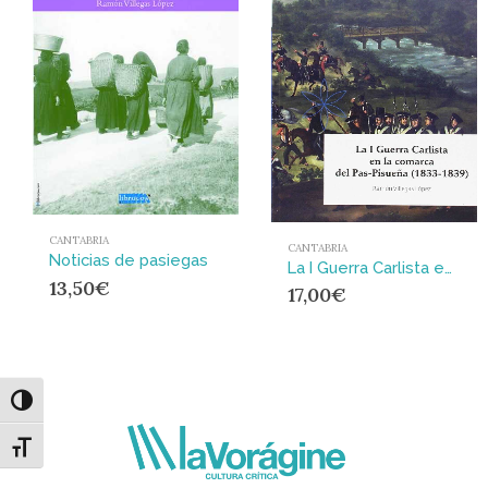
CANTABRIA
CANTABRIA
Noticias de pasiegas
La I Guerra Carlista en la comarca del Pas-Pisueña (1833-1839)
13,50
€
17,00
€
Alternar alto contraste
Alternar tamaño de letra