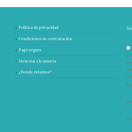
Política de privacidad
Su
Condiciones de contratación
Pago seguro
co
Atención a la usuaria
nu
ac
¿Donde estamos?
can
E-
N
Ap