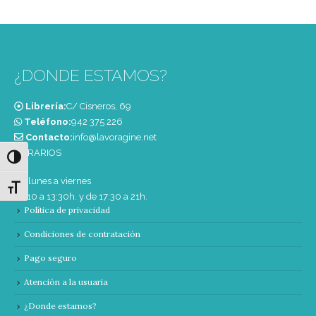
¿DONDE ESTAMOS?
Librería:
C/ Cisneros, 69
Teléfono:
‭942 375 226‬
Contacto:
info@lavoragine.net
HORARIOS
Alternar alto contraste
De lunes a viernes
Alternar tamaño de letra
de 10 a 13:30h. y de 17:30 a 21h.
Política de privacidad
Condiciones de contratación
Pago seguro
Atención a la usuaria
¿Donde estamos?