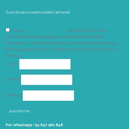
Suscribirse a nuestro boletín semanal
Acepto
condiciones y términos
Su dirección de correo
electrónico solo se utiliza para enviarle nuestro boletín
informativo e información sobre las actividades de la Vorágine.
Puede usar el enlace para cancelar la suscripción incluido en el
boletín. >
Correo
E-mail*
electrónico
Nombre
Apellidos
Por whastapp +34 ‭647 961 848‬