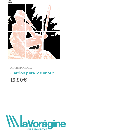
ANTROPOLOGÍA
Cerdos para los antepasados : El ritual en la ecología de un pueblo en Nueva Guinea
19,90
€