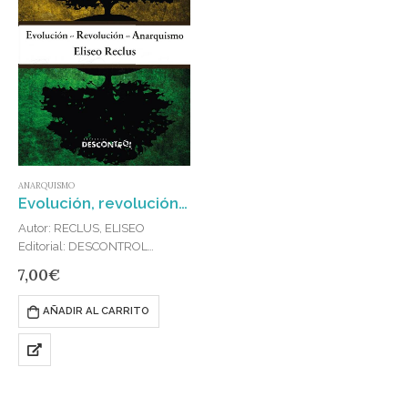
ANARQUISMO
Evolución, revolución, anarquismo
Autor: RECLUS, ELISEO
Editorial: DESCONTROL
Publicado en: 2024
7,00
€
ISBN: 978-84-16553-35-8
Élisée Reclus escribió este
AÑADIR AL CARRITO
ensayo cuando se encontraba
cumpliendo una condena de
destierro que le impusieron por
su participación en la Comuna
de París.La…