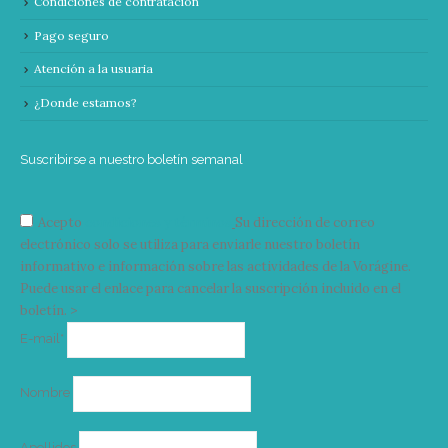
Condiciones de contratación
Pago seguro
Atención a la usuaria
¿Donde estamos?
Suscribirse a nuestro boletín semanal
Acepto
condiciones y términos
Su dirección de correo
electrónico solo se utiliza para enviarle nuestro boletín
informativo e información sobre las actividades de la Vorágine.
Puede usar el enlace para cancelar la suscripción incluido en el
boletín. >
Correo
E-mail*
electrónico
Nombre
Apellidos