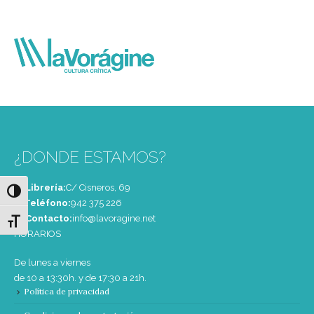
¿DONDE ESTAMOS?
Librería:
C/ Cisneros, 69
Alternar alto contraste
Teléfono:
‭942 375 226‬
Contacto:
info@lavoragine.net
Alternar tamaño de letra
HORARIOS
De lunes a viernes
de 10 a 13:30h. y de 17:30 a 21h.
Política de privacidad