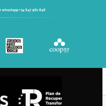
r whastapp +34 ‭647 961 848‬