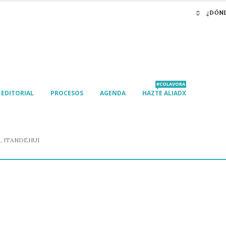
¿DÓN
#COLAVORA
EDITORIAL
PROCESOS
AGENDA
HAZTE ALIADX
, ITANDEHUI