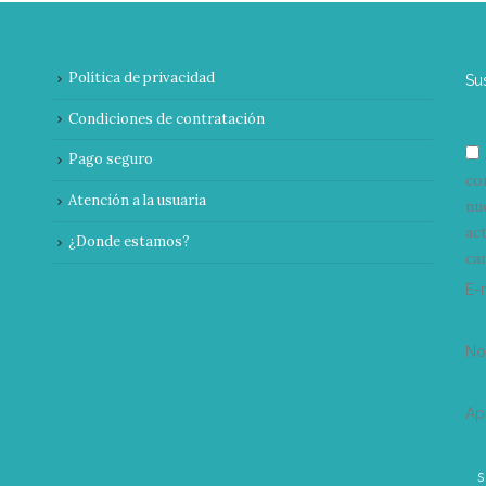
Política de privacidad
Su
Condiciones de contratación
Pago seguro
co
Atención a la usuaria
nu
ac
¿Donde estamos?
can
E-
N
Ap