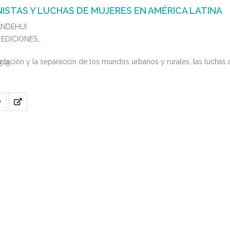
NISTAS Y LUCHAS DE MUJERES EN AMÉRICA LATINA
TANDEHUI
A EDICIONES
tación y la separación de los mundos urbanos y rurales, las luchas 
8-6
O