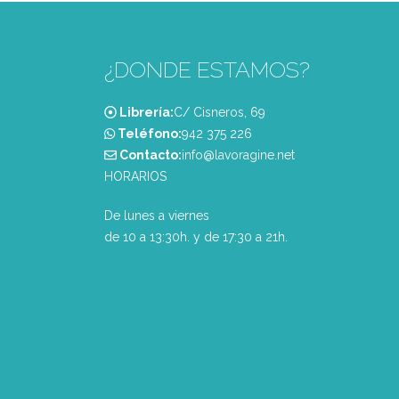
¿DONDE ESTAMOS?
Librería:
C/ Cisneros, 69
Teléfono:
‭942 375 226‬
Contacto:
info@lavoragine.net
HORARIOS
De lunes a viernes
de 10 a 13:30h. y de 17:30 a 21h.