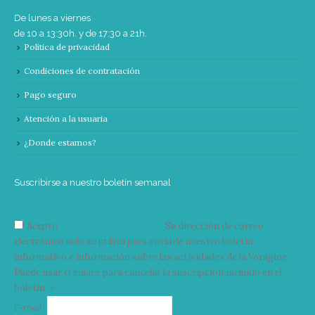
De lunes a viernes
de 10 a 13:30h. y de 17:30 a 21h.
Política de privacidad
Condiciones de contratación
Pago seguro
Atención a la usuaria
¿Donde estamos?
Suscribirse a nuestro boletín semanal
Acepto
condiciones y términos
Su dirección de correo
electrónico solo se utiliza para enviarle nuestro boletín
informativo e información sobre las actividades de la Vorágine.
Puede usar el enlace para cancelar la suscripción incluido en el
boletín. >
Correo
E-mail*