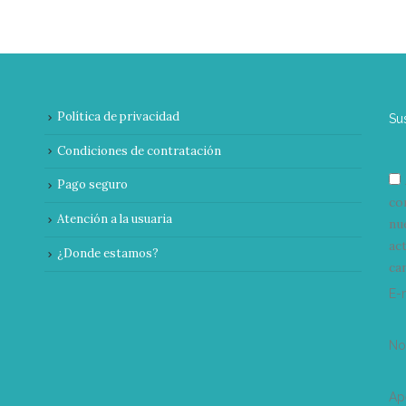
Política de privacidad
Su
Condiciones de contratación
Pago seguro
co
Atención a la usuaria
nu
ac
¿Donde estamos?
can
E-
N
Ap