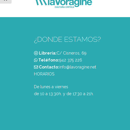
¿DONDE ESTAMOS?
Librería:
C/ Cisneros, 69
Teléfono:
‭942 375 226‬
Contacto:
info@lavoragine.net
HORARIOS
De lunes a viernes
de 10 a 13:30h. y de 17:30 a 21h.