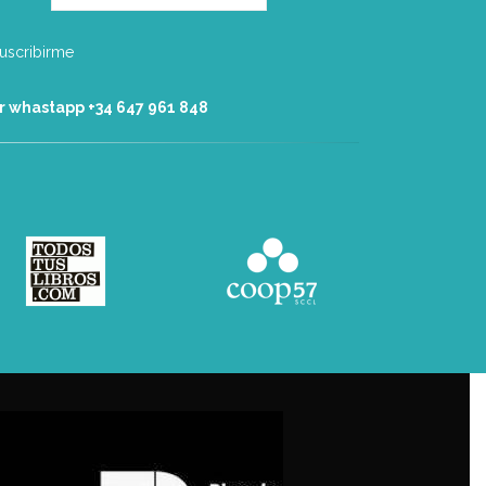
r whastapp +34 ‭647 961 848‬