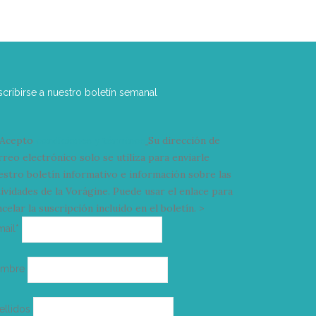
scribirse a nuestro boletín semanal
Acepto
condiciones y términos
Su dirección de
rreo electrónico solo se utiliza para enviarle
estro boletín informativo e información sobre las
tividades de la Vorágine. Puede usar el enlace para
celar la suscripción incluido en el boletín. >
Correo
mail*
electrónico
ombre
ellidos