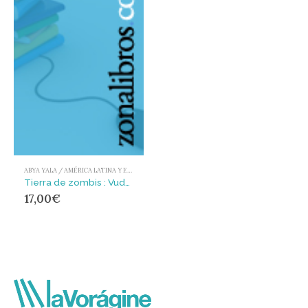
ABYA YALA / AMÉRICA LATINA Y EL CARIBE
Tierra de zombis : Vudú y miseria en Haití
17,00
€