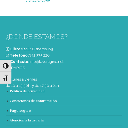
¿DONDE ESTAMOS?
Librería:
C/ Cisneros, 69
Teléfono:
‭942 375 226‬
Contacto:
info@lavoragine.net
Alternar alto contraste
HORARIOS
Alternar tamaño de letra
De lunes a viernes
de 10 a 13:30h. y de 17:30 a 21h.
Política de privacidad
Condiciones de contratación
Pago seguro
Atención a la usuaria