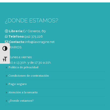
¿DONDE ESTAMOS?
Librería:
C/ Cisneros, 69
Teléfono:
‭942 375 226‬
Contacto:
info@lavoragine.net
HORARIOS
Alternar alto contraste
De lunes a viernes
Alternar tamaño de letra
de 10 a 13:30h. y de 17:30 a 21h.
Política de privacidad
Condiciones de contratación
Pago seguro
Atención a la usuaria
¿Donde estamos?