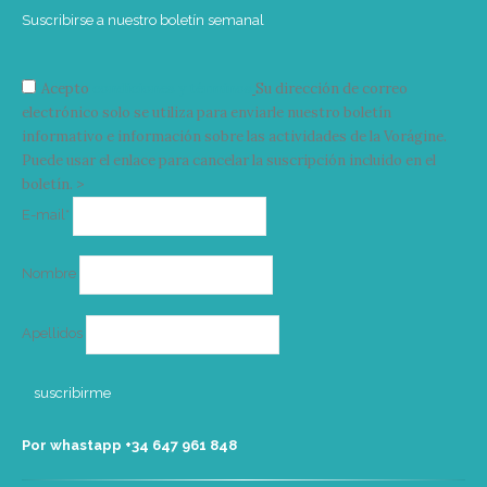
Suscribirse a nuestro boletín semanal
Acepto
condiciones y términos
Su dirección de correo
electrónico solo se utiliza para enviarle nuestro boletín
informativo e información sobre las actividades de la Vorágine.
Puede usar el enlace para cancelar la suscripción incluido en el
boletín. >
Correo
E-mail*
electrónico
Nombre
Apellidos
Por whastapp +34 ‭647 961 848‬