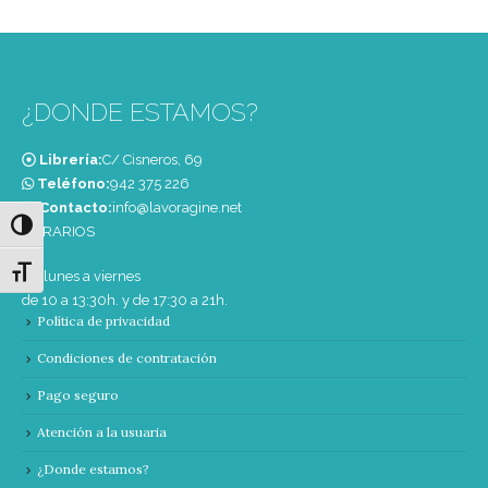
¿DONDE ESTAMOS?
Librería:
C/ Cisneros, 69
Teléfono:
‭942 375 226‬
Contacto:
info@lavoragine.net
Alternar alto contraste
HORARIOS
Alternar tamaño de letra
De lunes a viernes
de 10 a 13:30h. y de 17:30 a 21h.
Política de privacidad
Condiciones de contratación
Pago seguro
Atención a la usuaria
¿Donde estamos?