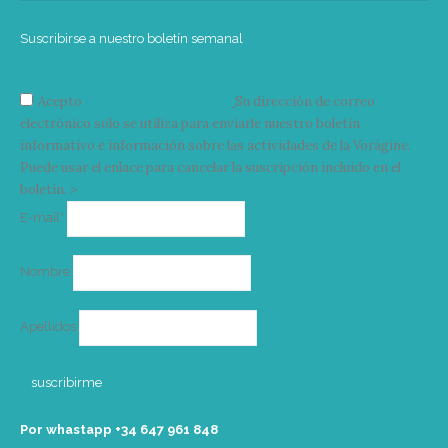
Suscribirse a nuestro boletín semanal
Acepto
condiciones y términos
Su dirección de correo
electrónico solo se utiliza para enviarle nuestro boletín
informativo e información sobre las actividades de la Vorágine.
Puede usar el enlace para cancelar la suscripción incluido en el
boletín. >
Correo
E-mail*
electrónico
Nombre
Apellidos
Por whastapp +34 ‭647 961 848‬