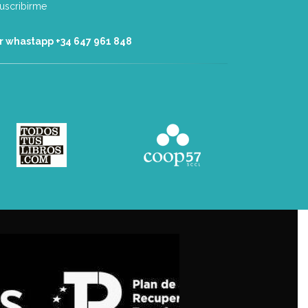
r whastapp +34 ‭647 961 848‬