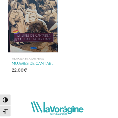
MEMORIA DE CANTABRIA
MUJERES DE CANTABRIA EN EL EXILIO REPUBLICANO
22,00
€
Alternar alto contraste
Alternar tamaño de letra