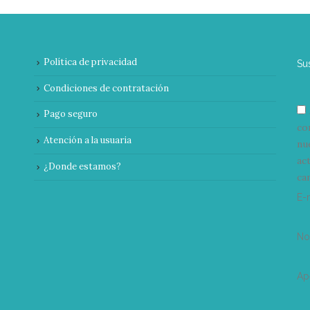
Política de privacidad
Su
Condiciones de contratación
Pago seguro
co
Atención a la usuaria
nu
ac
¿Donde estamos?
can
E-
N
Ap