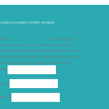
scribirse a nuestro boletín semanal
Acepto
condiciones y términos
Su dirección de
rreo electrónico solo se utiliza para enviarle
estro boletín informativo e información sobre las
tividades de la Vorágine. Puede usar el enlace para
celar la suscripción incluido en el boletín. >
Correo
mail*
electrónico
ombre
ellidos