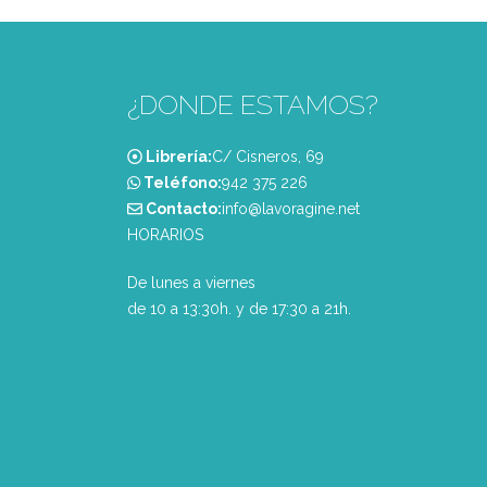
¿DONDE ESTAMOS?
Librería:
C/ Cisneros, 69
Teléfono:
‭942 375 226‬
Contacto:
info@lavoragine.net
HORARIOS
De lunes a viernes
de 10 a 13:30h. y de 17:30 a 21h.