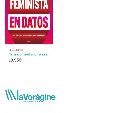
FEMINISMOS
Tu argumentario feminista en datos : 150 razones para combatir el machismo
19,95
€