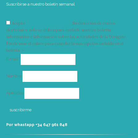
Suscribirse a nuestro boletín semanal
Acepto
condiciones y términos
Su dirección de correo
electrónico solo se utiliza para enviarle nuestro boletín
informativo e información sobre las actividades de la Vorágine.
Puede usar el enlace para cancelar la suscripción incluido en el
boletín. >
Correo
E-mail*
electrónico
Nombre
Apellidos
Por whastapp +34 ‭647 961 848‬