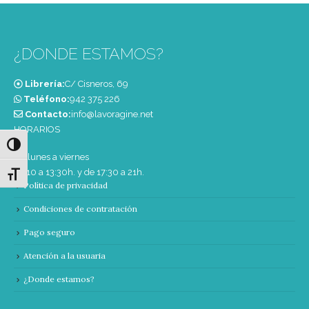
¿DONDE ESTAMOS?
Librería:
C/ Cisneros, 69
Teléfono:
‭942 375 226‬
Contacto:
info@lavoragine.net
HORARIOS
Alternar alto contraste
De lunes a viernes
de 10 a 13:30h. y de 17:30 a 21h.
Alternar tamaño de letra
Política de privacidad
Condiciones de contratación
Pago seguro
Atención a la usuaria
¿Donde estamos?