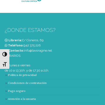
¿DONDE ESTAMOS?
Librería:
C/ Cisneros, 69
Teléfono:
‭942 375 226‬
Contacto:
info@lavoragine.net
Alternar alto contraste
HORARIOS
Alternar tamaño de letra
De lunes a viernes
de 10 a 13:30h. y de 17:30 a 21h.
Política de privacidad
Condiciones de contratación
Pago seguro
Atención a la usuaria