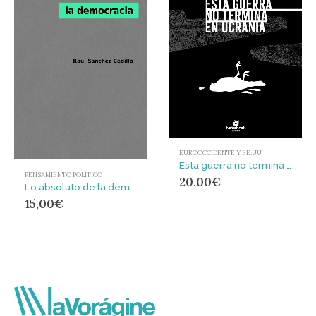
EUROOCCIDENTE Y EE.UU
Esta guerra no termina en Ucrania
PENSAMIENTO POLÍTICO
20,00
€
Lo absoluto de la democracia : Contrapoderes, cuerpos-máquina, sistema red transdividual
15,00
€