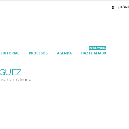
¿DÓN
#COLAVORA
EDITORIAL
PROCESOS
AGENDA
HAZTE ALIADX
ÍGUEZ
DERO RODRÍGUEZ