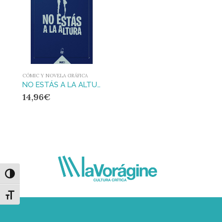
CÓMIC Y NOVELA GRÁFICA
NO ESTÁS A LA ALTURA
14,96
€
Alternar alto contraste
Alternar tamaño de letra