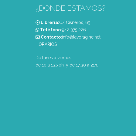
¿DONDE ESTAMOS?
Librería:
C/ Cisneros, 69
Teléfono:
‭942 375 226‬
Contacto:
info@lavoragine.net
HORARIOS
De lunes a viernes
de 10 a 13:30h. y de 17:30 a 21h.