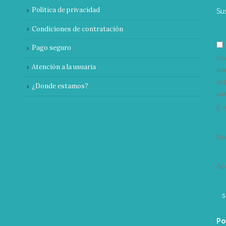
Política de privacidad
Su
Condiciones de contratación
Pago seguro
co
Atención a la usuaria
nu
ac
¿Donde estamos?
can
E-
N
Ap
Po