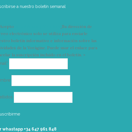
scribirse a nuestro boletín semanal
Acepto
condiciones y términos
Su dirección de
rreo electrónico solo se utiliza para enviarle
estro boletín informativo e información sobre las
tividades de la Vorágine. Puede usar el enlace para
celar la suscripción incluido en el boletín. >
Correo
mail*
electrónico
ombre
ellidos
r whastapp +34 ‭647 961 848‬