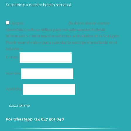
Suscribirse a nuestro boletín semanal
Acepto
condiciones y términos
Su dirección de correo
electrónico solo se utiliza para enviarle nuestro boletín
informativo e información sobre las actividades de la Vorágine.
Puede usar el enlace para cancelar la suscripción incluido en el
boletín. >
Correo
E-mail*
electrónico
Nombre
Apellidos
Por whastapp +34 ‭647 961 848‬