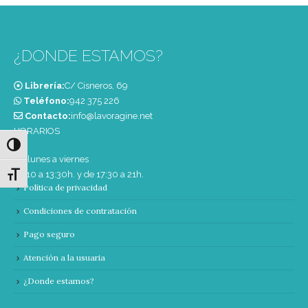
¿DONDE ESTAMOS?
Librería:
C/ Cisneros, 69
Teléfono:
‭942 375 226‬
Contacto:
info@lavoragine.net
HORARIOS
Alternar alto contraste
De lunes a viernes
de 10 a 13:30h. y de 17:30 a 21h.
Alternar tamaño de letra
Política de privacidad
Condiciones de contratación
Pago seguro
Atención a la usuaria
¿Donde estamos?