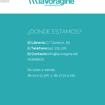
¿DONDE ESTAMOS?
Librería:
C/ Cisneros, 69
Teléfono:
‭942 375 226‬
Contacto:
info@lavoragine.net
HORARIOS
De lunes a viernes
de 10 a 13:30h. y de 17:30 a 21h.