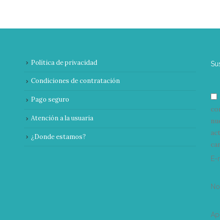
Política de privacidad
Su
Condiciones de contratación
Pago seguro
co
Atención a la usuaria
nu
ac
¿Donde estamos?
can
E-
N
Ap