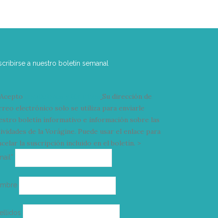
scribirse a nuestro boletín semanal
Acepto
condiciones y términos
Su dirección de
rreo electrónico solo se utiliza para enviarle
estro boletín informativo e información sobre las
tividades de la Vorágine. Puede usar el enlace para
celar la suscripción incluido en el boletín. >
Correo
mail*
electrónico
ombre
ellidos