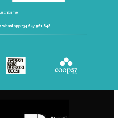
r whastapp +34 ‭647 961 848‬