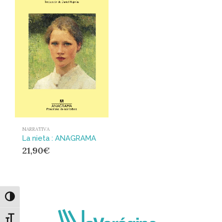
NARRATIVA
La nieta : ANAGRAMA
21,90
€
Alternar alto contraste
Alternar tamaño de letra