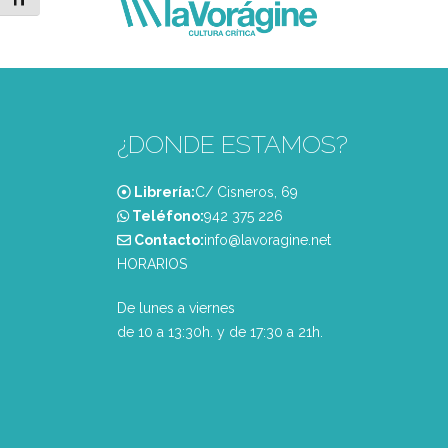
Alternar tamaño de letra
¿DONDE ESTAMOS?
Librería:
C/ Cisneros, 69
Teléfono:
‭942 375 226‬
Contacto:
info@lavoragine.net
HORARIOS
De lunes a viernes
de 10 a 13:30h. y de 17:30 a 21h.