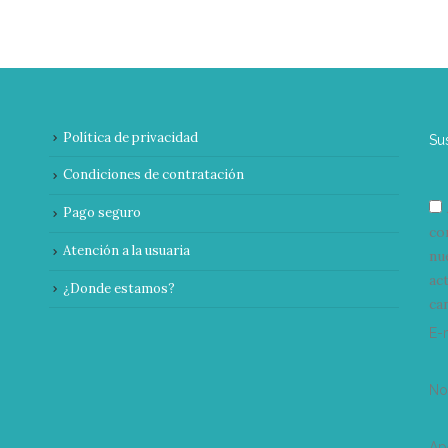
Política de privacidad
Su
Condiciones de contratación
Pago seguro
co
Atención a la usuaria
nu
ac
¿Donde estamos?
can
E-
N
Ap