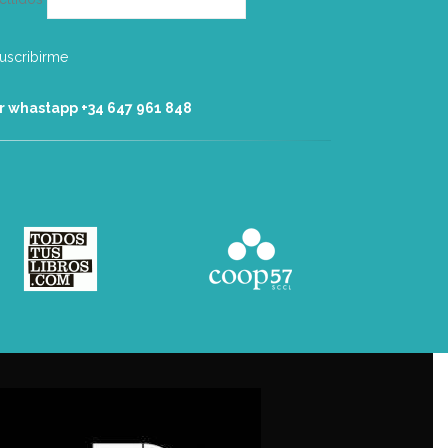
r whastapp +34 ‭647 961 848‬