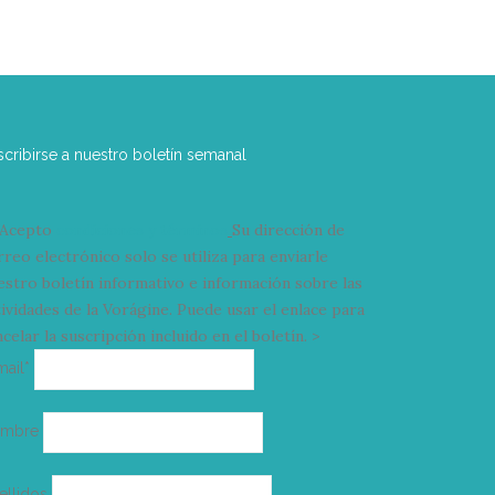
scribirse a nuestro boletín semanal
Acepto
condiciones y términos
Su dirección de
rreo electrónico solo se utiliza para enviarle
estro boletín informativo e información sobre las
tividades de la Vorágine. Puede usar el enlace para
celar la suscripción incluido en el boletín. >
Correo
mail*
electrónico
ombre
ellidos