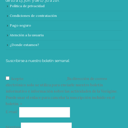
de 10 a 13:30h. y de 17:30 a 21h.
Política de privacidad
Condiciones de contratación
Pago seguro
Atención a la usuaria
¿Donde estamos?
Suscribirse a nuestro boletín semanal
Acepto
condiciones y términos
Su dirección de correo
electrónico solo se utiliza para enviarle nuestro boletín
informativo e información sobre las actividades de la Vorágine.
Puede usar el enlace para cancelar la suscripción incluido en el
boletín. >
Correo
E-mail*
electrónico
Nombre