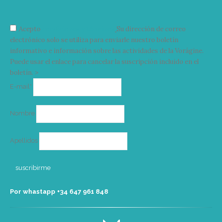
Acepto
condiciones y términos
Su dirección de correo
electrónico solo se utiliza para enviarle nuestro boletín
informativo e información sobre las actividades de la Vorágine.
Puede usar el enlace para cancelar la suscripción incluido en el
boletín. >
Correo
E-mail*
electrónico
Nombre
Apellidos
Por whastapp +34 ‭647 961 848‬