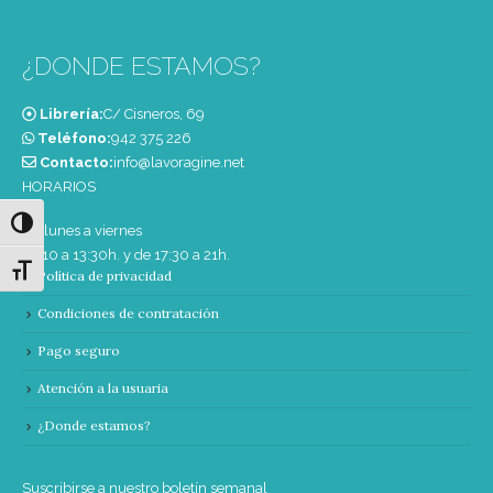
¿DONDE ESTAMOS?
Librería:
C/ Cisneros, 69
Teléfono:
‭942 375 226‬
Contacto:
info@lavoragine.net
HORARIOS
Alternar alto contraste
De lunes a viernes
de 10 a 13:30h. y de 17:30 a 21h.
Alternar tamaño de letra
Política de privacidad
Condiciones de contratación
Pago seguro
Atención a la usuaria
¿Donde estamos?
Suscribirse a nuestro boletín semanal