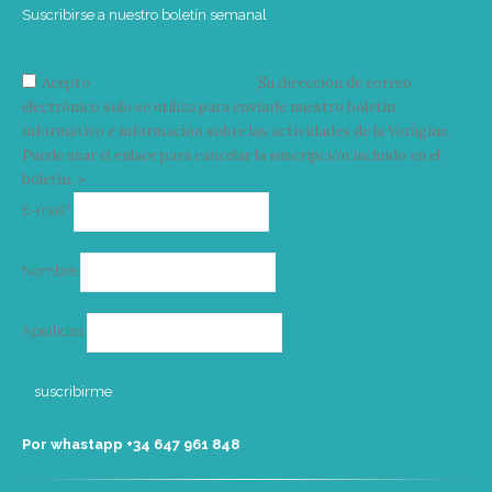
Suscribirse a nuestro boletín semanal
Acepto
condiciones y términos
Su dirección de correo
electrónico solo se utiliza para enviarle nuestro boletín
informativo e información sobre las actividades de la Vorágine.
Puede usar el enlace para cancelar la suscripción incluido en el
boletín. >
Correo
E-mail*
electrónico
Nombre
Apellidos
Por whastapp +34 ‭647 961 848‬