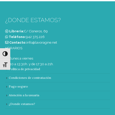
¿DONDE ESTAMOS?
Librería:
C/ Cisneros, 69
Teléfono:
‭942 375 226‬
Contacto:
info@lavoragine.net
HORARIOS
Alternar alto contraste
De lunes a viernes
de 10 a 13:30h. y de 17:30 a 21h.
Alternar tamaño de letra
Política de privacidad
Condiciones de contratación
Pago seguro
Atención a la usuaria
¿Donde estamos?