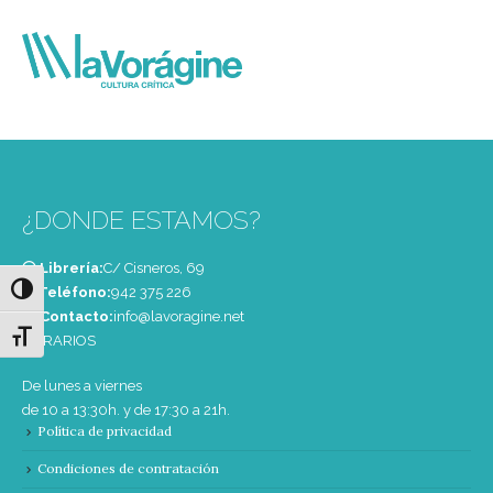
¿DONDE ESTAMOS?
Librería:
C/ Cisneros, 69
Alternar alto contraste
Teléfono:
‭942 375 226‬
Contacto:
info@lavoragine.net
Alternar tamaño de letra
HORARIOS
De lunes a viernes
de 10 a 13:30h. y de 17:30 a 21h.
Política de privacidad
Condiciones de contratación