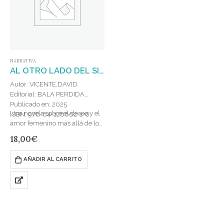
NARRATIVA
AL OTRO LADO DEL SILENCIO
Autor: VICENTE,DAVID
Editorial: BALA PERDIDA
Publicado en: 2025
Una novela sobre el deseo y el
ISBN: 978-84-128662-1-6
amor femenino más allá de los
sesenta.Esta novela es la
18,00
€
historia de amor imposible
entre Alicia y…
AÑADIR AL CARRITO