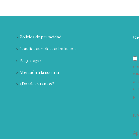
Política de privacidad
Su
Condiciones de contratación
Pago seguro
co
Atención a la usuaria
nu
ac
¿Donde estamos?
can
E-
N
Ap