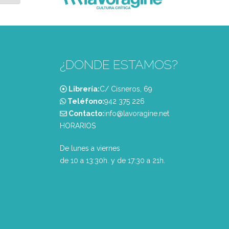
¿DONDE ESTAMOS?
Librería:
C/ Cisneros, 69
Teléfono:
‭942 375 226‬
Contacto:
info@lavoragine.net
HORARIOS
De lunes a viernes
de 10 a 13:30h. y de 17:30 a 21h.