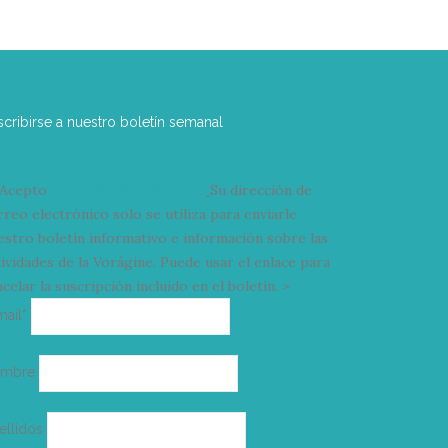
scribirse a nuestro boletín semanal
Acepto
condiciones y términos
Su dirección de
rreo electrónico solo se utiliza para enviarle
estro boletín informativo e información sobre las
tividades de la Vorágine. Puede usar el enlace para
celar la suscripción incluido en el boletín. >
Correo
mail*
electrónico
ombre
ellidos