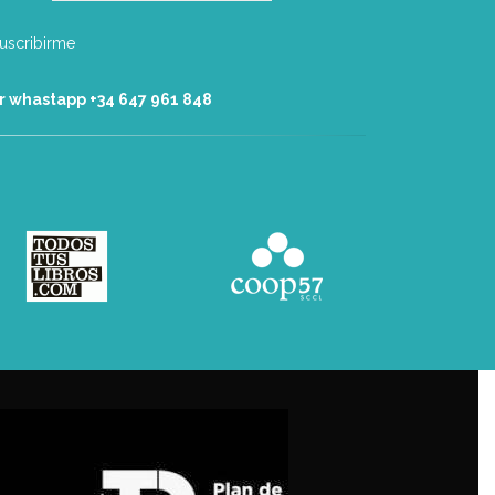
r whastapp +34 ‭647 961 848‬